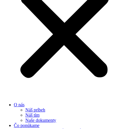
O nás
Náš príbeh
Náš tím
Naše dokumenty
Čo ponúkame