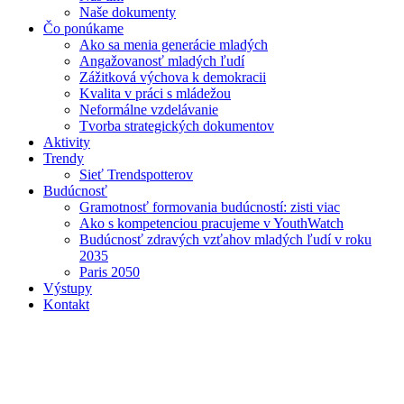
Naše dokumenty
Čo ponúkame
Ako sa menia generácie mladých
Angažovanosť mladých ľudí
Zážitková výchova k demokracii
Kvalita v práci s mládežou
Neformálne vzdelávanie
Tvorba strategických dokumentov
Aktivity
Trendy
Sieť Trendspotterov
Budúcnosť
Gramotnosť formovania budúcností: zisti viac
Ako s kompetenciou pracujeme v YouthWatch
Budúcnosť zdravých vzťahov mladých ľudí v roku
2035
Paris 2050
Výstupy
Kontakt