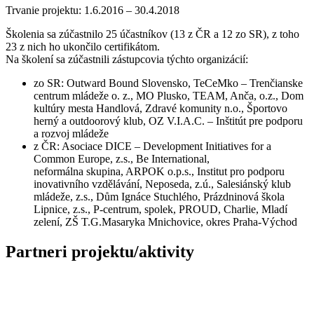
Trvanie projektu: 1.6.2016 – 30.4.2018
Školenia sa zúčastnilo 25 účastníkov (13 z ČR a 12 zo SR), z toho
23 z nich ho ukončilo certifikátom.
Na školení sa zúčastnili zástupcovia týchto organizácií:
zo SR: Outward Bound Slovensko, TeCeMko – Trenčianske
centrum mládeže o. z., MO Plusko, TEAM, Anča, o.z., Dom
kultúry mesta Handlová, Zdravé komunity n.o., Športovo
herný a outdoorový klub, OZ V.I.A.C. – Inštitút pre podporu
a rozvoj mládeže
z ČR: Asociace DICE – Development Initiatives for a
Common Europe, z.s., Be International,
neformálna skupina, ARPOK o.p.s., Institut pro podporu
inovativního vzdělávání, Neposeda, z.ú., Salesiánský klub
mládeže, z.s., Dům Ignáce Stuchlého, Prázdninová škola
Lipnice, z.s., P-centrum, spolek, PROUD, Charlie, Mladí
zelení, ZŠ T.G.Masaryka Mnichovice, okres Praha-Východ
Partneri projektu/aktivity