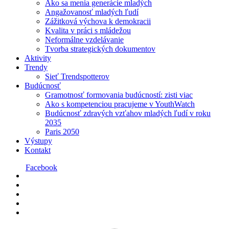
Ako sa menia generácie mladých
Angažovanosť mladých ľudí
Zážitková výchova k demokracii
Kvalita v práci s mládežou
Neformálne vzdelávanie
Tvorba strategických dokumentov
Aktivity
Trendy
Sieť Trendspotterov
Budúcnosť
Gramotnosť formovania budúcností: zisti viac
Ako s kompetenciou pracujeme v YouthWatch
Budúcnosť zdravých vzťahov mladých ľudí v roku
2035
Paris 2050
Výstupy
Kontakt
Facebook