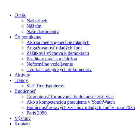
O nás
Náš príbeh
Náš tím
Naše dokumenty
Čo ponúkame
Ako sa menia generácie mladých
Angažovanosť mladých ľudí
Zážitková výchova k demokracii
Kvalita v práci s mládežou
Neformálne vzdelávanie
Tvorba strategických dokumentov
Aktivity
Trendy
Sieť Trendspotterov
Budúcnosť
Gramotnosť formovania budúcností: zisti viac
Ako s kompetenciou pracujeme v YouthWatch
Budúcnosť zdravých vzťahov mladých ľudí v roku 2035
Paris 2050
Výstupy
Kontakt