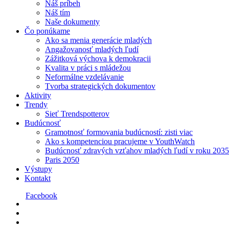
Náš príbeh
Náš tím
Naše dokumenty
Čo ponúkame
Ako sa menia generácie mladých
Angažovanosť mladých ľudí
Zážitková výchova k demokracii
Kvalita v práci s mládežou
Neformálne vzdelávanie
Tvorba strategických dokumentov
Aktivity
Trendy
Sieť Trendspotterov
Budúcnosť
Gramotnosť formovania budúcností: zisti viac
Ako s kompetenciou pracujeme v YouthWatch
Budúcnosť zdravých vzťahov mladých ľudí v roku 2035
Paris 2050
Výstupy
Kontakt
Facebook