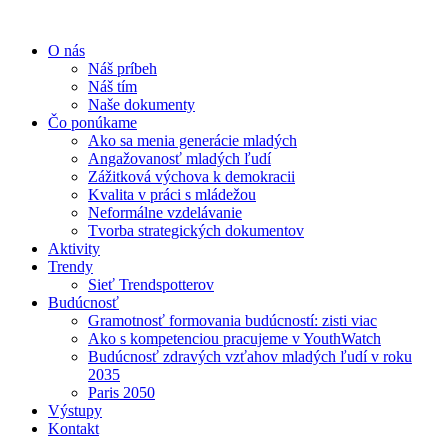
O nás
Náš príbeh
Náš tím
Naše dokumenty
Čo ponúkame
Ako sa menia generácie mladých
Angažovanosť mladých ľudí
Zážitková výchova k demokracii
Kvalita v práci s mládežou
Neformálne vzdelávanie
Tvorba strategických dokumentov
Aktivity
Trendy
Sieť Trendspotterov
Budúcnosť
Gramotnosť formovania budúcností: zisti viac
Ako s kompetenciou pracujeme v YouthWatch
Budúcnosť zdravých vzťahov mladých ľudí v roku
2035
Paris 2050
Výstupy
Kontakt