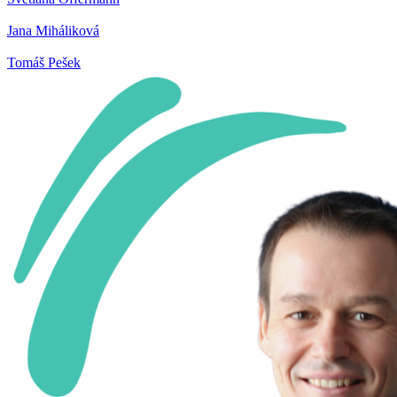
Jana Miháliková
Tomáš Pešek​