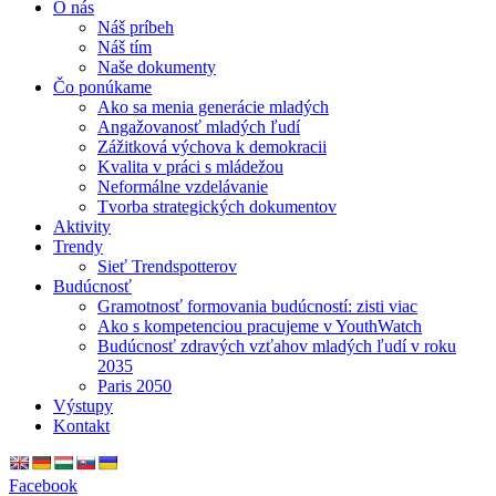
O nás
Náš príbeh
Náš tím
Naše dokumenty
Čo ponúkame
Ako sa menia generácie mladých
Angažovanosť mladých ľudí
Zážitková výchova k demokracii
Kvalita v práci s mládežou
Neformálne vzdelávanie
Tvorba strategických dokumentov
Aktivity
Trendy
Sieť Trendspotterov
Budúcnosť
Gramotnosť formovania budúcností: zisti viac
Ako s kompetenciou pracujeme v YouthWatch
Budúcnosť zdravých vzťahov mladých ľudí v roku
2035
Paris 2050
Výstupy
Kontakt
Facebook