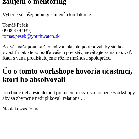
záujem o mentoring
Vyberte si našej ponuky školení a kontaktujte:
Tomáš Pešek​,
0908 979 939,
tomas.pesek@youthwatch.sk
Ak vás naša ponuka školení zaujala, ale potrebovali by ste ho
vyladiť inak alebo podľa vašich predstáv, neváhajte sa nám ozvať.
Radi s vami prediskutujeme rôzne možnosti spolupráce.
Čo o tomto workshope hovoria účastníci,
ktorí ho absolvovali
toto bude treba este doladit prepojenim cez uskutocnene workshopy
aby sa zbytocne neduplikovali relations …
No data was found