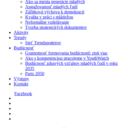
Ako sa menia generácie mladých
Angažovanosť mladých ľudí
Zážitková výchova k demokracii
Kvalita v práci s mládežou
Neformálne vzdelávanie
Tvorba strategických dokumentov
Aktivity
Trendy
Sieť Trendspotterov
Budúcnosť
Gramotnosť formovania budúcností: zisti viac
Ako s kompetenciou pracujeme v YouthWatch
Budúcnosť zdravých vzťahov mladých ľudí v roku
2035
Paris 2050
Výstupy
Kontakt
Facebook