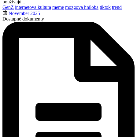
používajú...
GenZ
internetova kultura
meme
mozgova hniloba
tiktok
trend
November 2025
Dostupné dokumenty