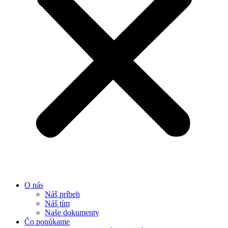
O nás
Náš príbeh
Náš tím
Naše dokumenty
Čo ponúkame