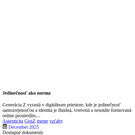
Jedinečnosť ako norma
Generácia Z vyrastá v digitálnom priestore, kde je jedinečnosť
samozrejmosťou a identita je fluidná, vrstvená a neustále formovaná
online prostredím....
Autenticita
GenZ
meme
vzťahy
December 2025
Dostupné dokumenty