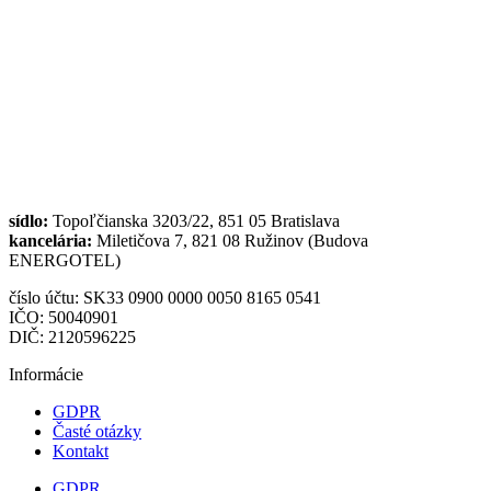
sídlo:
Topoľčianska 3203/22, 851 05 Bratislava
kancelária:
Miletičova 7, 821 08 Ružinov (Budova
ENERGOTEL)
číslo účtu: SK33 0900 0000 0050 8165 0541
IČO: 50040901
DIČ: 2120596225
Informácie
GDPR
Časté otázky
Kontakt
GDPR