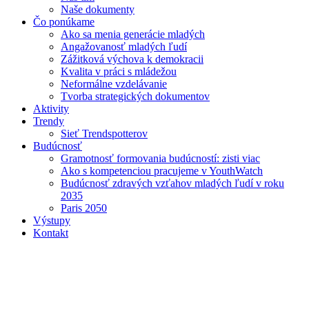
Naše dokumenty
Čo ponúkame
Ako sa menia generácie mladých
Angažovanosť mladých ľudí
Zážitková výchova k demokracii
Kvalita v práci s mládežou
Neformálne vzdelávanie
Tvorba strategických dokumentov
Aktivity
Trendy
Sieť Trendspotterov
Budúcnosť
Gramotnosť formovania budúcností: zisti viac
Ako s kompetenciou pracujeme v YouthWatch
Budúcnosť zdravých vzťahov mladých ľudí v roku
2035
Paris 2050
Výstupy
Kontakt