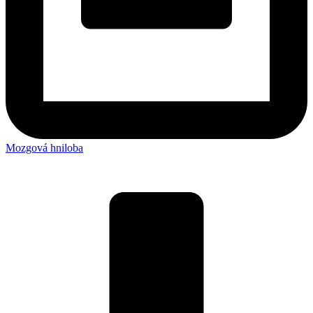
Mozgová hniloba