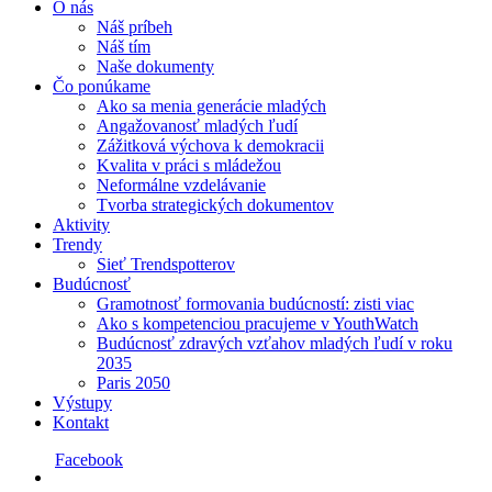
O nás
Náš príbeh
Náš tím
Naše dokumenty
Čo ponúkame
Ako sa menia generácie mladých
Angažovanosť mladých ľudí
Zážitková výchova k demokracii
Kvalita v práci s mládežou
Neformálne vzdelávanie
Tvorba strategických dokumentov
Aktivity
Trendy
Sieť Trendspotterov
Budúcnosť
Gramotnosť formovania budúcností: zisti viac
Ako s kompetenciou pracujeme v YouthWatch
Budúcnosť zdravých vzťahov mladých ľudí v roku
2035
Paris 2050
Výstupy
Kontakt
Facebook