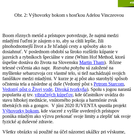
Obr. 2: Výhovorky bokom s hosťkou Adelou Vinczeovou
Boom rôznych metód a prístupov potvrdzuje, že najmä medzi
mladými ľuďmi je záujem o to, aby sa cítili lepšie, žili
plnohodnotnejší život a že hľadajú cesty a spôsoby ako to
dosiahnuť. V poslednom období sa široko rozšírilo kúpanie v
jazerách a rybníkoch špeciálne v zime (Whim Hof Method, ktorú
úspešne dostáva do života na Slovensku
Martin Tham
). Rôzne
telesné cvičenia ako napr.
Rozvaha pohybu
sú založené na
myšlienke sebarozvoja cez vlastné telo, si tiež nachádzajú svojich
fanúšikov medzi mladými. V kurze je aj pôst ako starobylý spôsob
očistenia tela a následne aj duše (Vedomý pôst s
Petrom Starcom
,
Vedomý pôst o Živej vode
,
Divoká tvorkyňa
). Spolu s jogou narastá
popularita aj tzv.
vibračných kúpeľov
, kde účastníkov uvádza do
stavu hlbokej meditácie, vnútorného pokoja a harmónie zvuk
tibetských mís a gongov. V júni 2020 IUVENTA spustila projekt
Výhovorky bokom
, kde viaceré z vyššie uvedených prístupov
ponúka mladým ako výzvu prekonať svoje limity a zlepšiť tak svoje
fyzické aj duševné zdravie.
Všetky obrázky sú použité na účel názornej ukážky pri výskume,