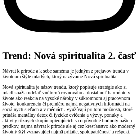
Trend: Nová spiritualita 2. časť
Návrat k prírode a k sebe samému je jedným z prejavov trendu v
životnom štýle mladých, ktorý nazývame Nová spiritualita.
Nová spiritualita je názov trendu, ktorý popisuje stratégie ako si
mladí snažia udržať vnútornú rovnováhu a dosiahnuť harmóniu v
živote ako reakcia na vysoké nároky v súkromnom aj pracovnom
živote, konkurenciu či premiéru najmä negatívnych informácií na
sociálnych sieťach a v médiách. Využívajú pri tom možnosti, ktoré
prináša mentálny detox či fyzické cvičenia a výzvy, ponuky a
aktivity rôznych skupín opierajúcich sa o pôvodné hodnoty našich
predkov, najmä návrat k prírode ale aj cez kresťanstvo ako moderný
životný štýl vyznávajúci najmä prijatie, spolupatričnosť a rešpekt.