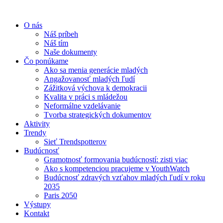
O nás
Náš príbeh
Náš tím
Naše dokumenty
Čo ponúkame
Ako sa menia generácie mladých
Angažovanosť mladých ľudí
Zážitková výchova k demokracii
Kvalita v práci s mládežou
Neformálne vzdelávanie
Tvorba strategických dokumentov
Aktivity
Trendy
Sieť Trendspotterov
Budúcnosť
Gramotnosť formovania budúcností: zisti viac
Ako s kompetenciou pracujeme v YouthWatch
Budúcnosť zdravých vzťahov mladých ľudí v roku
2035
Paris 2050
Výstupy
Kontakt