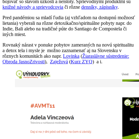
bojovať so stavom úzkosti a neistoty. Sprievodnými produktmi sú
knižné návody a sprievodcovia
či rôzne
denníky, zápisníky
.
Pred pandémiou sa mladí ľudia (aj vzhľadom na dostupnú možnosť
lietania) vyberali na rôzne detoxikačno/spirituálne pobyty napr. do
Indie, Bali alebo na tradičné púte do Santiago de Compostela či
iných miest.
Rovnaký nárast v ponuke pobytov zameraných na novú spiritualitu
a detox tela i mysle je možno zaznamenať aj na Slovensku v
rôznych komunitách ako napr.
Lovinka
(
Žiaraslávne sústredenie:
Obroda JasnoZrivosti
),
Zaježová
(
Kurz ZYQ
) a i.