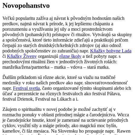
Novopohanstvo
Veľkú popularitu zažíva aj návrat k pôvodným hodnotám našich
predkov, najmä návrat k prírode, k jej lepšiemu chápaniu a
porozumeniu a využívaniu jej sily a moci prostredníctvom
pôvodných (pohanských) prístupov či rituálov. Vytvárajú sa skupiny
a spoločenstvá, ktoré tieto informácie zdieľajú a praktikujú pričom
čerpajú zo starých druidských/keltských zdrojov (aj ako odnož
podobných spoločenstiev zo zahraničia) napr.
Kňažky bohyne Lada
či
Kňažky Živeny
organizujú
rôzne školy
a tiež pobyty napr. s
prechodovými rituálmi žien v jednotlivých životných rolách:
manželka/žena/partnerka – matka – vdova – stará matka.
Ďalším príkladom sú rôzne akcie, ktoré sa viažu na tradičné
medzníky v roku našich predkov ako napr. slnovrat/rovnodennosť
napr.
Festival svetla
, často organizované týmito skupinami alebo ich
účasť a prezentácie na rôznych festivaloch ako festival Pálava,
festival Drienok, Festival na Lúkach a i.
Záujem o spiritualitu v novej podobe je možné zachytiť aj v
rozmachu ponuky v oblasti prírodnej mágie a čarodejníctva. Wicca
je čarodejnícke hnutie, ktoré je zamerané na uctievanie prírodných
cyklov, využití sily a mágie prírody, ako magickú moc bylín,
kameňov, či fáz mesiaca. Na Slovensku ho propaguje napr. Rawen