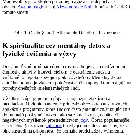
Moonwolf s jeho Školou prírodnej mágie a čarodejníctva či
obchod
Avalon magic
ale aj
Alessandra de Noir
, ktorá sa hlási tiež k
tomuto smeru.
Obr. 1: Osobný profil AllessandraDenoir na Instagrame
K spiritualite cez mentálny detox a
fyzické cvičenia a výzvy
Dosiahnuť vnútornú harmóniu a rovnováhu je často motívom pre
činnosti a aktivity, ktorých cieľom je odstránenie stresu a
vnútorného nepokoja svojim praktizovateľom. Mentálny detox
aktuálne ponúkajú viaceré spoločenstvá či skupiny, ktoré reagujú na
potreby dnešných (nielen) mladých ľudí.
Už dlhšie stúpa popularita jógy – spojenej s relaxáciou a
meditáciou. Obdobie pandémie prinieslo obrovský nárast rôznych
aplikácií a programov, ktoré ľuďom často pracujúcich/študujúcich z
domu majú poskytnúť návod, ako sa zbaviť stresu, napätia či
negatívnych myšlienok prostredníctvom
jogy
. Čoraz populárnejšie
sú cvičenia (cez rôzne
aplikácie
), kedy jedinec dosiahne stav, že sa
plne sústredí na prítomnosť, čo pomáha predchádzať vyhoreniu,