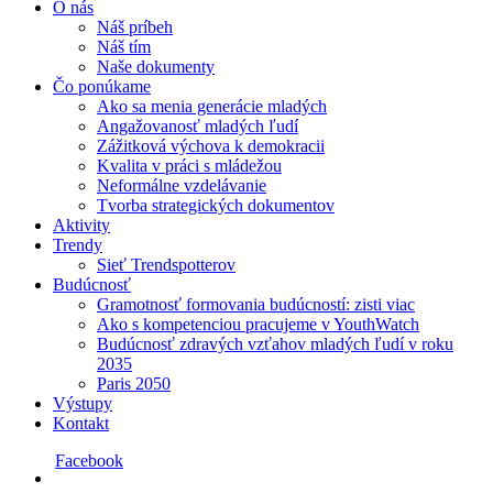
O nás
Náš príbeh
Náš tím
Naše dokumenty
Čo ponúkame
Ako sa menia generácie mladých
Angažovanosť mladých ľudí
Zážitková výchova k demokracii
Kvalita v práci s mládežou
Neformálne vzdelávanie
Tvorba strategických dokumentov
Aktivity
Trendy
Sieť Trendspotterov
Budúcnosť
Gramotnosť formovania budúcností: zisti viac
Ako s kompetenciou pracujeme v YouthWatch
Budúcnosť zdravých vzťahov mladých ľudí v roku
2035
Paris 2050
Výstupy
Kontakt
Facebook